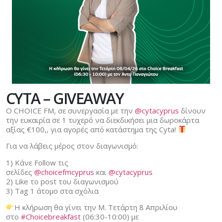
CYTA – GIVEAWAY
O CHOICE FM, σε συνεργασία με την
@cytacyprus
δίνουν
την ευκαιρία σε 1 τυχερό να διεκδικήσει μια δωροκάρτα
αξίας €100,, για αγορές από κατάστημα της Cyta!
Για να λάβεις μέρος στον διαγωνισμό:
1) Κάνε Follow τις
σελίδες
@choicefmcyprus
και
@cytacyprus
2) Like το post του διαγωνισμού
3) Tag 1 άτομο στα σχόλια
Η κλήρωση θα γίνει την Μ. Τετάρτη 8 Απριλίου
στο
#Choicebreakfast
(06:30-10:00) με