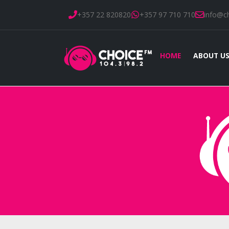
+357 22 820820
+357 97 710 710
info@c
HOME
ABOUT U
Home