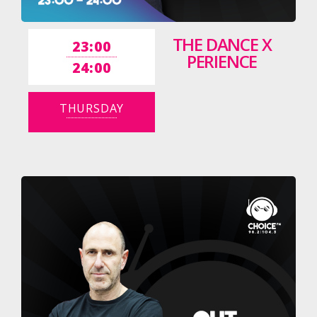
THE DANCE X
23:00
PERIENCE
24:00
THURSDAY