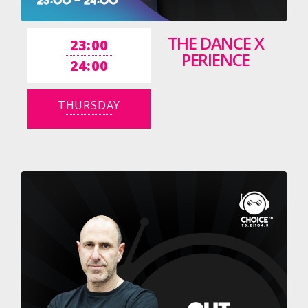
THE DANCE X
23:00
PERIENCE
24:00
THURSDAY